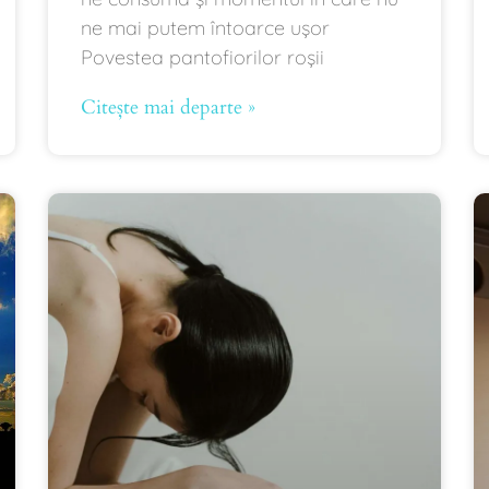
ne mai putem întoarce ușor
Povestea pantofiorilor roșii
Citește mai departe »