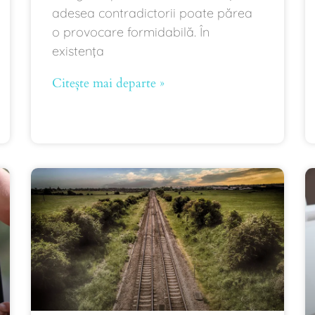
adesea contradictorii poate părea
o provocare formidabilă. În
existența
Citește mai departe »