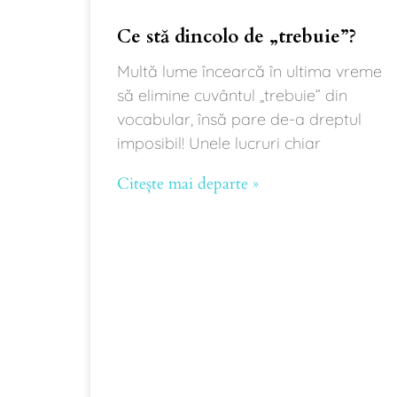
Ce stă dincolo de „trebuie”?
Multă lume încearcă în ultima vreme
să elimine cuvântul „trebuie” din
vocabular, însă pare de-a dreptul
imposibil! Unele lucruri chiar
Citește mai departe »