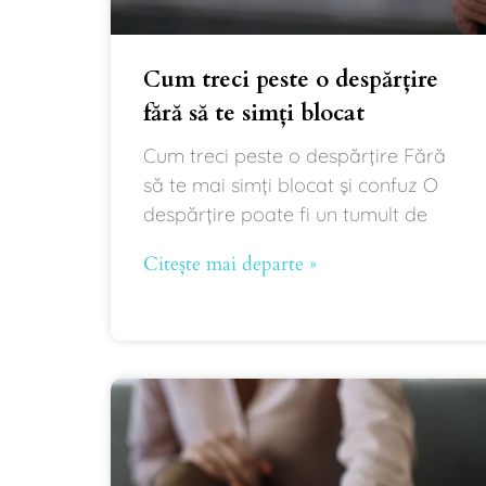
Cum treci peste o despărțire
fără să te simți blocat
Cum treci peste o despărțire Fără
să te mai simți blocat și confuz O
despărțire poate fi un tumult de
Citește mai departe »