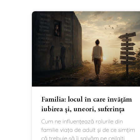
Familia: locul în care învățăm
iubirea și, uneori, suferința
Cum ne influențează rolurile din
familie viața de adult și de ce simțim
că trebuie să îi salvăm pe ceilalți