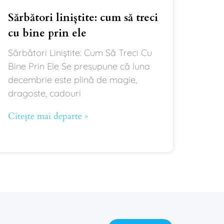
Sărbători liniștite: cum să treci
cu bine prin ele
Sărbători Liniștite: Cum Să Treci Cu
Bine Prin Ele Se presupune că luna
decembrie este plină de magie,
dragoste, cadouri
Citește mai departe »