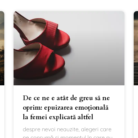
De ce ne e atât de greu să ne
oprim: epuizarea emoțională
la femei explicată altfel
despre nevoi neauzite, alegeri care
ne consumă și momentul în care nu