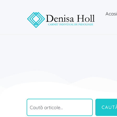
Acas
CAUT