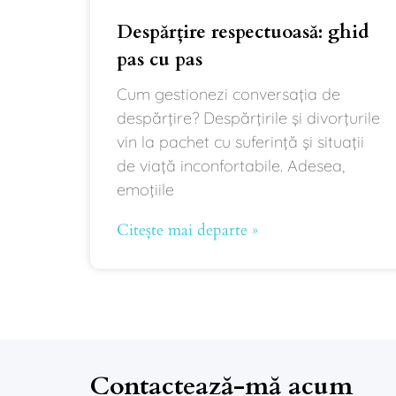
Despărțire respectuoasă: ghid
pas cu pas
Cum gestionezi conversația de
despărțire? Despărțirile și divorțurile
vin la pachet cu suferință și situații
de viață inconfortabile. Adesea,
emoțiile
Citește mai departe »
Contactează-mă acum