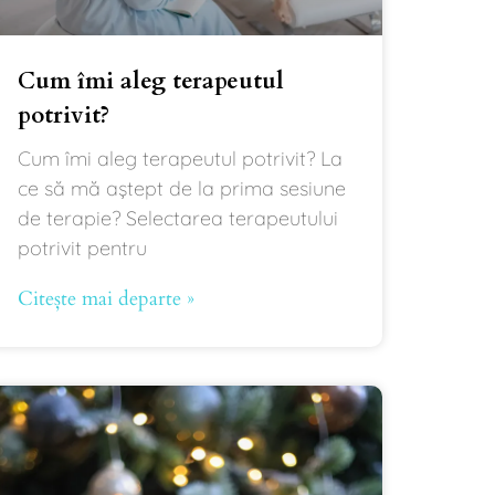
Cum îmi aleg terapeutul
potrivit?
Cum îmi aleg terapeutul potrivit? La
ce să mă aștept de la prima sesiune
de terapie? Selectarea terapeutului
potrivit pentru
Citește mai departe »