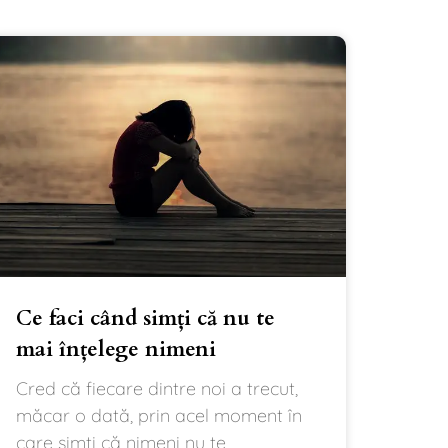
Ce faci când simți că nu te
mai înțelege nimeni
Cred că fiecare dintre noi a trecut,
măcar o dată, prin acel moment în
care simți că nimeni nu te