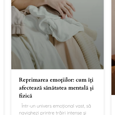
Reprimarea emoțiilor: cum îți
afectează sănătatea mentală și
fizică
Într-un univers emoțional vast, să
navighezi printre trăiri intense și