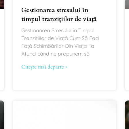
Gestionarea stresului în
timpul tranzițiilor de viață
Gestionarea Stresului în Timpul
Tranzițiilor de Viață Cum Să Faci
Față Schimbărilor Din Viața Ta
Atunci când ne propunem să
Citește mai departe »