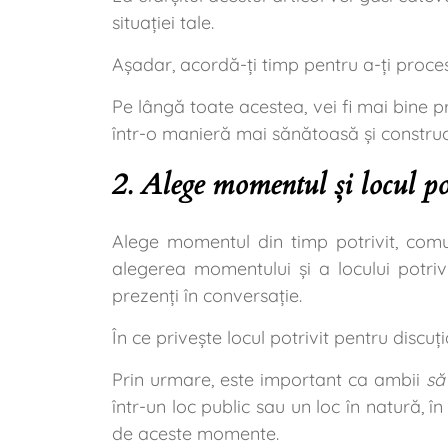
situației tale.
Așadar, acordă-ți timp pentru a-ți procesa 
Pe lângă toate acestea, vei fi mai bine p
într-o manieră mai sănătoasă și constru
2. Alege momentul și locul po
Alege momentul din timp potrivit, comu
alegerea momentului și a locului potrivit
prezenți în conversație.
În ce privește locul potrivit pentru discu
Prin urmare, este important ca ambii
să
într-un loc public sau un loc în natură, î
de aceste momente.