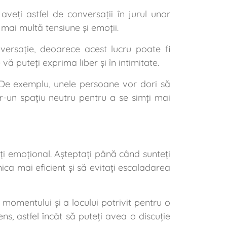
 aveți astfel de conversații în jurul unor
mai multă tensiune și emoții.
versație, deoarece acest lucru poate fi
vă puteți exprima liber și în intimitate.
s. De exemplu, unele persoane vor dori să
tr-un spațiu neutru pentru a se simți mai
ați emoțional. Așteptați până când sunteți
nica mai eficient și să evitați escaladarea
 momentului și a locului potrivit pentru o
s, astfel încât să puteți avea o discuție