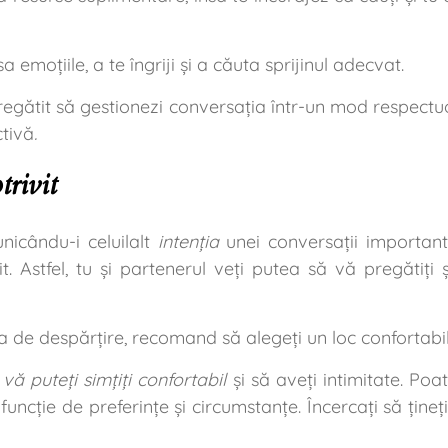
emoțiile, a te îngriji și a căuta sprijinul adecvat.
regătit să gestionezi conversația într-un mod respectu
ctivă
.
trivit
nicându-i celuilalt
intenția
unei conversații important
. Astfel, tu și partenerul veți putea să vă pregătiți și
ția de despărțire, recomand să alegeți un loc confortabil 
 vă puteți simțiți confortabil
și să aveți intimitate. Poa
n funcție de preferințe și circumstanțe. Încercați să ține