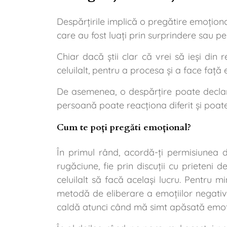
Despărțirile implică o pregătire emoționa
care au fost luați prin surprindere sau p
Chiar dacă știi clar că vrei să ieși din r
celuilalt, pentru a procesa și a face față
De asemenea, o despărțire poate declanșa
persoană poate reacționa diferit și poate
Cum te poți pregăti emoțional?
În primul rând, acordă-ți permisiunea
rugăciune, fie prin discuții cu prieteni 
celuilalt să facă același lucru. Pentru 
metodă de eliberare a emoțiilor negative,
caldă atunci când mă simt apăsată emoț