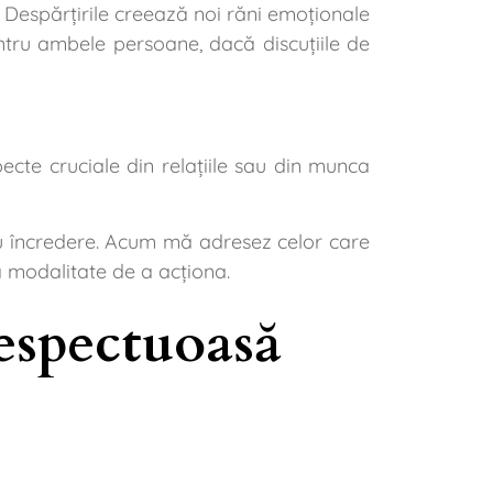
. Despărțirile creează noi răni emoționale
entru ambele persoane, dacă discuțiile de
cte cruciale din relațiile sau din munca
 cu încredere. Acum mă adresez celor care
nă modalitate de a acționa.
respectuoasă