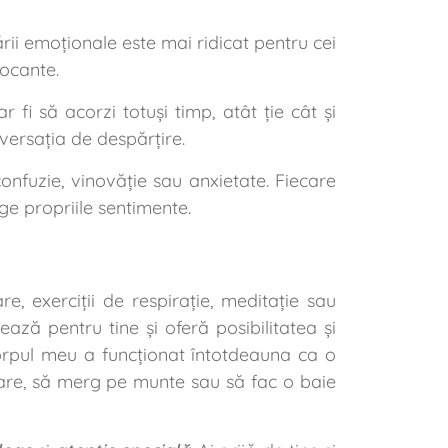
rii emoționale este mai ridicat pentru cei
șocante.
r fi să acorzi totuși timp, atât ție cât și
nversația de despărțire.
onfuzie, vinovăție sau anxietate. Fiecare
ge propriile sentimente.
zare, exerciții de respirație, meditație sau
ează pentru tine și oferă posibilitatea și
 corpul meu a funcționat întotdeauna ca o
ergare, să merg pe munte sau să fac o baie