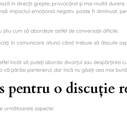
ează în direcții greșite, provocând și mai multă durere
 însă impactul emoțional negativ poate fi diminuat, p
u știu cum să abordeze astfel de conversații dificile.
ți în comunicare atunci când trebuie să discute aspe
 astfel încât să puteți aborda divorțul sau despărțirea
de a vă părăsi partenerul, dar încă nu găsiți cea mai bu
s pentru o discuție 
re următoarele aspecte: