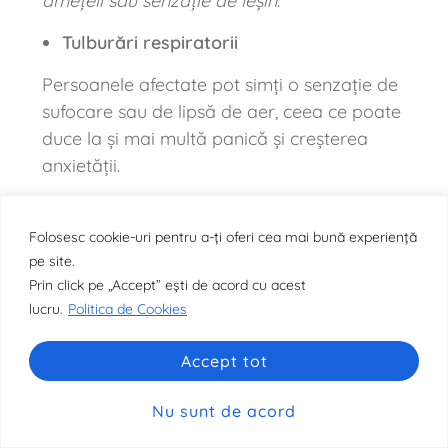
amețeli sau senzație de leșin
.
Tulburări respiratorii
Persoanele afectate pot simți o senzație de
sufocare sau de lipsă de aer, ceea ce poate
duce la și mai multă panică și creșterea
anxietății.
Gânduri iraționale
Folosesc cookie-uri pentru a-ți oferi cea mai bună experiență
Atacurile de panică pot fi însoțite de
pe site.
gânduri iraționale sau de
teama de a muri,
Prin click pe „Accept” ești de acord cu acest
de a pierde controlul sau de a înnebuni
.
lucru.
Politica de Cookies
Sentimente intense de frică sau panică
Accept tot
Persoanele care suferă de tulburare de
Nu sunt de acord
panică pot experimenta o frică intensă și
paralizantă, care poate dura între câteva