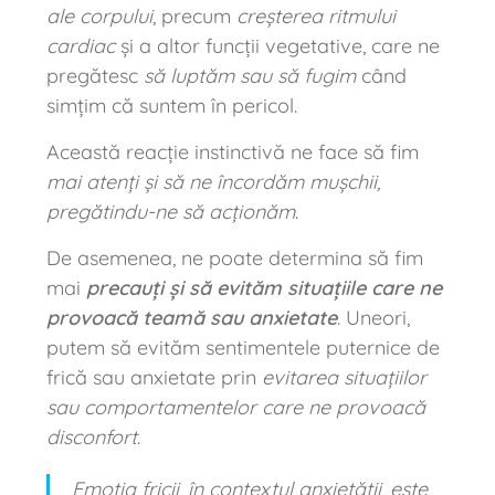
ale corpului
, precum
creșterea ritmului
cardiac
și a altor funcții vegetative, care ne
pregătesc
să luptăm sau să fugim
când
simțim că suntem în pericol.
Această reacție instinctivă ne face să fim
mai atenți și să ne încordăm mușchii,
pregătindu-ne
să acționăm
.
De asemenea, ne poate determina să fim
mai
precauți și să evităm situațiile care ne
provoacă teamă sau anxietate
. Uneori,
putem să evităm sentimentele puternice de
frică sau anxietate prin
evitarea situațiilor
sau comportamentelor care ne provoacă
disconfort
.
Emoția fricii, în contextul anxietății, este