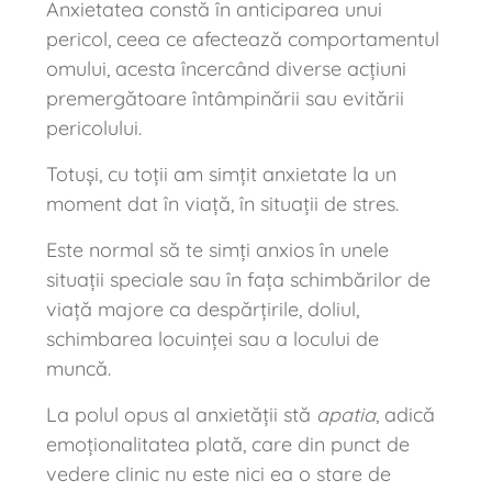
Anxietatea constă în anticiparea unui
pericol, ceea ce afectează comportamentul
omului, acesta încercând diverse acțiuni
premergătoare întâmpinării sau evitării
pericolului.
Totuși, cu toții am simțit anxietate la un
moment dat în viață, în situații de stres.
Este normal să te simți anxios în unele
situații speciale sau în fața schimbărilor de
viață majore ca despărțirile, doliul,
schimbarea locuinței sau a locului de
muncă.
La polul opus al anxietății stă
apatia
, adică
emoționalitatea plată, care din punct de
vedere clinic nu este nici ea o stare de