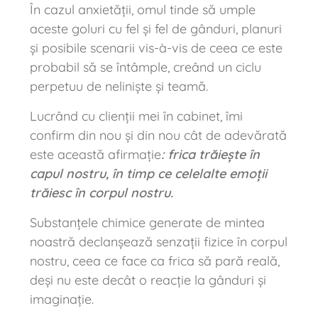
În cazul anxietății, omul tinde să umple
aceste goluri cu fel și fel de gânduri, planuri
și posibile scenarii vis-à-vis de ceea ce este
probabil să se întâmple, creând un ciclu
perpetuu de neliniște și teamă.
Lucrând cu clienții mei în cabinet, îmi
confirm din nou și din nou cât de adevărată
este această afirmație
: frica trăiește în
capul nostru, în timp ce celelalte emoții
trăiesc în corpul nostru.
Substanțele chimice generate de mintea
noastră declanșează senzații fizice în corpul
nostru, ceea ce face ca frica să pară reală,
deși nu este decât o reacție la gânduri și
imaginație.