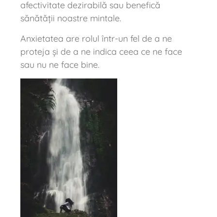
afectivitate dezirabilă sau benefică
sănătății noastre mintale.
Anxietatea are rolul într-un fel de a ne
proteja și de a ne indica ceea ce ne face
sau nu ne face bine.