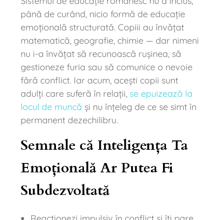
Sistemul de educație românesc nu a inclus,
până de curând, nicio formă de educație
emoțională structurată. Copiii au învățat
matematică, geografie, chimie — dar nimeni
nu i-a învățat să recunoască rușinea, să
gestioneze furia sau să comunice o nevoie
fără conflict. Iar acum, acești copii sunt
adulți care suferă în relații,
se epuizează la
locul de muncă
și nu înțeleg de ce se simt în
permanent dezechilibru.
Semnale că Inteligența Ta
Emoțională Ar Putea Fi
Subdezvoltată
Reacționezi impulsiv în conflict și îți pare