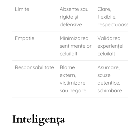
Limite
Absente sau
Clare,
rigide și
flexibile,
defensive
respectuoas
Empatie
Minimizarea
Validarea
sentimentelor
experienței
celuilalt
celuilalt
Responsabilitate
Blame
Asumare,
extern,
scuze
victimizare
autentice,
sau negare
schimbare
Inteligența