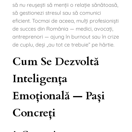
să nu reușești să menții o relație sănătoasă,
să gestionezi stresul sau să comunici
eficient. Tocmai de aceea, mulți profesioniști
de succes din România — medici, avocați,
antreprenori — ajung în burnout sau în crize
de cuplu, deși „au tot ce trebuie” pe hârtie.
Cum Se Dezvoltă
Inteligența
Emoțională — Pași
Concreți