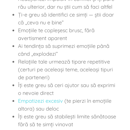
rău ulterior, dar nu știi cum să faci altfel
Ți-e greu să identifici ce simți — știi doar
că „ceva nu e bine”
Emoțiile te copleșesc brusc, fără
avertisment aparent
Ai tendința să suprimezi emoțiile până
când „explodezi”
Relațiile tale urmează tipare repetitive
(certuri pe aceleași teme, aceleași tipuri
de parteneri)
Îți este greu să ceri ajutor sau să exprimi
o nevoie direct
Empatizezi excesiv
(te pierzi în emoțiile
altora) sau deloc
Îți este greu să stabilești limite sănătoase
fără să te simți vinovat