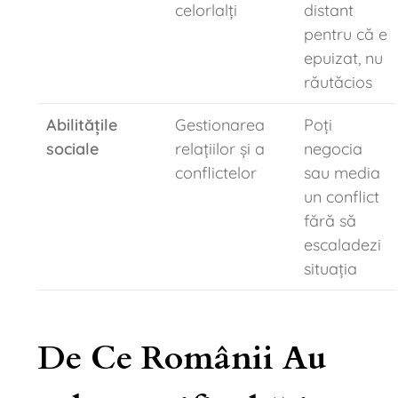
celorlalți
distant
pentru că e
epuizat, nu
răutăcios
Abilitățile
Gestionarea
Poți
sociale
relațiilor și a
negocia
conflictelor
sau media
un conflict
fără să
escaladezi
situația
De Ce Românii Au