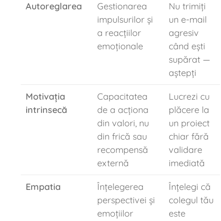
Autoreglarea
Gestionarea
Nu trimiți
impulsurilor și
un e-mail
a reacțiilor
agresiv
emoționale
când ești
supărat —
aștepți
Motivația
Capacitatea
Lucrezi cu
intrinsecă
de a acționa
plăcere la
din valori, nu
un proiect
din frică sau
chiar fără
recompensă
validare
externă
imediată
Empatia
Înțelegerea
Înțelegi că
perspectivei și
colegul tău
emoțiilor
este