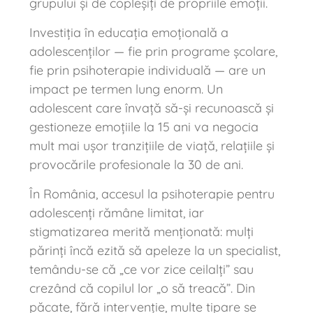
grupului și de copleșiți de propriile emoții.
Investiția în educația emoțională a
adolescenților — fie prin programe școlare,
fie prin psihoterapie individuală — are un
impact pe termen lung enorm. Un
adolescent care învață să-și recunoască și
gestioneze emoțiile la 15 ani va negocia
mult mai ușor tranzițiile de viață, relațiile și
provocările profesionale la 30 de ani.
În România, accesul la psihoterapie pentru
adolescenți rămâne limitat, iar
stigmatizarea merită menționată: mulți
părinți încă ezită să apeleze la un specialist,
temându-se că „ce vor zice ceilalți” sau
crezând că copilul lor „o să treacă”. Din
păcate, fără intervenție, multe tipare se