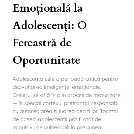
Emoțională la
Adolescenți: O
Fereastră de
Oportunitate
Adolescența este o perioadă critică pentru
dezvoltarea inteligenței emoționale.
Creierul se află în plin proces de maturizare
— în special cortexul prefrontal, responsabil
cu autoreglarea și luarea deciziilor. Tocmai
de aceea, adolescenții pot fi atât de
impulsivi, de vulnerabili la presiunea