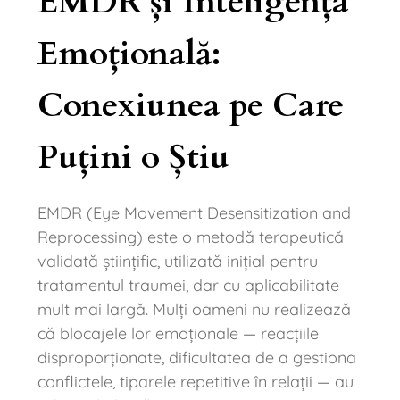
EMDR și Inteligența
Emoțională:
Conexiunea pe Care
Puțini o Știu
EMDR (Eye Movement Desensitization and
Reprocessing) este o metodă terapeutică
validată științific, utilizată inițial pentru
tratamentul traumei, dar cu aplicabilitate
mult mai largă. Mulți oameni nu realizează
că blocajele lor emoționale — reacțiile
disproporționate, dificultatea de a gestiona
conflictele, tiparele repetitive în relații — au