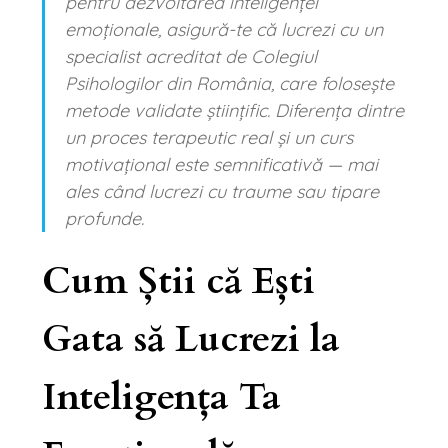
pentru dezvoltarea inteligenței
emoționale, asigură-te că lucrezi cu un
specialist acreditat de Colegiul
Psihologilor din România, care folosește
metode validate științific. Diferența dintre
un proces terapeutic real și un curs
motivațional este semnificativă — mai
ales când lucrezi cu traume sau tipare
profunde.
Cum Știi că Ești
Gata să Lucrezi la
Inteligența Ta