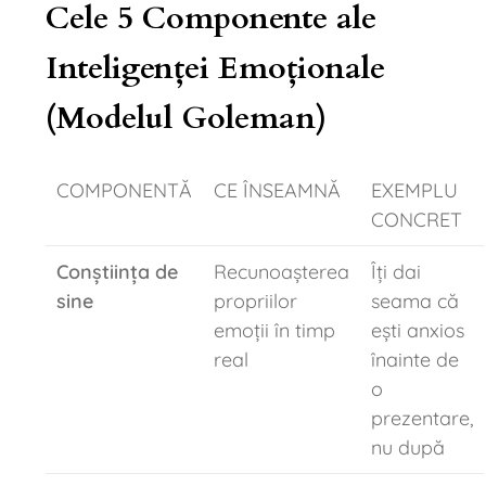
Cele 5 Componente ale
Inteligenței Emoționale
(Modelul Goleman)
COMPONENTĂ
CE ÎNSEAMNĂ
EXEMPLU
CONCRET
Conștiința de
Recunoașterea
Îți dai
sine
propriilor
seama că
emoții în timp
ești anxios
real
înainte de
o
prezentare,
nu după