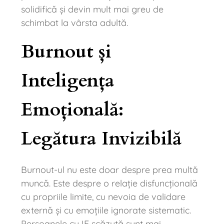
solidifică și devin mult mai greu de
schimbat la vârsta adultă.
Burnout și
Inteligența
Emoțională:
Legătura Invizibilă
Burnout-ul nu este doar despre prea multă
muncă. Este despre o relație disfuncțională
cu propriile limite, cu nevoia de validare
externă și cu emoțiile ignorate sistematic.
Persoanele cu IE scăzută sunt mai