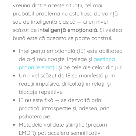
vreuna dintre aceste situații, cel mai
probabil problema nu este lipsa de voință
sau de inteligență clasică — ci un nivel
scăzut de
inteligență emoțională
. Și vestea
bună este că aceasta se poate construi.
Inteligența emoțională (IE) este abilitatea
de a-ți recunoaște, înțelege și
gestiona
propriile emoții
și pe cele ale celor din jur.
Un nivel scăzut de IE se manifestă prin
reacții impulsive, dificultăți în relații și
blocaje repetitive.
IE nu este fixă — se dezvoltă prin
practică, introspecție și, adesea, prin
psihoterapie.
Metodele validate științific (precum
EMDR) pot accelera semnificativ