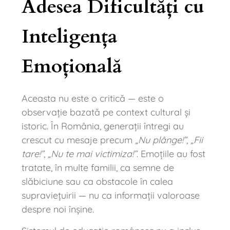
Adesea Dificultăți cu
Inteligența
Emoțională
Aceasta nu este o critică — este o
observație bazată pe context cultural și
istoric. În România, generații întregi au
crescut cu mesaje precum
„Nu plânge!”
,
„Fii
tare!”
,
„Nu te mai victimiza!”
. Emoțiile au fost
tratate, în multe familii, ca semne de
slăbiciune sau ca obstacole în calea
supraviețuirii — nu ca informații valoroase
despre noi înșine.