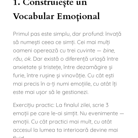
1. Construiește un
Vocabular Emoțional
Primul pas este simplu, dar profund: învață
să numești ceea ce simți. Cei mai mulți
oameni operează cu trei cuvinte —
bine
,
rău
,
ok
. Dar există o diferență uriașă între
anxietate și tristețe, între dezamăgire și
furie, între rușine și vinovăție. Cu cât ești
mai precis în a-ți numi emoțiile, cu atât îți
este mai ușor să le gestionezi.
Exercițiu practic: La finalul zilei, scrie 3
emoții pe care le-ai simțit. Nu evenimente —
emoții. Cu cât practici mai mult, cu atât
accesul la lumea ta interioară devine mai